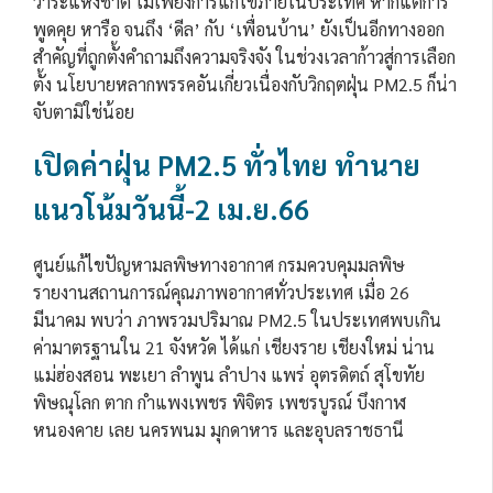
วาระแห่งชาติ ไม่เพียงการแก้ไขภายในประเทศ หากแต่การ
พูดคุย หารือ จนถึง ‘ดีล’ กับ ‘เพื่อนบ้าน’ ยังเป็นอีกทางออก
สำคัญที่ถูกตั้งคำถามถึงความจริงจัง ในช่วงเวลาก้าวสู่การเลือก
ตั้ง นโยบายหลากพรรคอันเกี่ยวเนื่องกับวิกฤตฝุ่น PM2.5 ก็น่า
จับตามิใช่น้อย
เปิดค่าฝุ่น PM2.5 ทั่วไทย ทำนาย
แนวโน้มวันนี้-2 เม.ย.66
ศูนย์แก้ไขปัญหามลพิษทางอากาศ กรมควบคุมมลพิษ
รายงานสถานการณ์คุณภาพอากาศทั่วประเทศ เมื่อ 26
มีนาคม พบว่า ภาพรวมปริมาณ PM2.5 ในประเทศพบเกิน
ค่ามาตรฐานใน 21 จังหวัด ได้แก่ เชียงราย เชียงใหม่ น่าน
แม่ฮ่องสอน พะเยา ลำพูน ลำปาง แพร่ อุตรดิตถ์ สุโขทัย
พิษณุโลก ตาก กำแพงเพชร พิจิตร เพชรบูรณ์ บึงกาฬ
หนองคาย เลย นครพนม มุกดาหาร และอุบลราชธานี