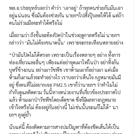
พล.อ.ประยุทธ์บอกว่า คำว่า ‘เอาอยู่’ ถ้าทุกคนช่วยกันมันเอา
อยู่แน่นอน ซึ่งมันต้องช่วยกัน นายกฯไปสั่งปุ๊บลดให้ได้ แต่ถ้า
คนไม่ร่วมมือจะทำได้หรือไม่
เมื่อถามว่า ถึงขั้นจะต้องปิดป่าในช่วงฤดูกาลหรือไม่ นายกฯ
กล่าวว่า ‘มันไม่ต้องขนาดนั้น’ เพราะจะกระเทือนหลายอย่าง
“ป่ามันปิดไม่ได้หรอก เพราะเป็นเรื่องหลายๆ อย่าง ทั้งการ
ท่องเที่ยวและอื่นๆ เพียงแต่อย่าจุดเผาไฟในป่า อย่าทิ้งก้น
บุหรี่ข้างถนน อย่าเผาวัชพืช เขาห้ามเผาก็อย่าเผา แต่เมื่อ
ห้ามก็เผาแล้วจะทำอย่างไร เราบอกว่าเห็นใจ กฎหมายมันมี
อยู่ ซึ่งคนที่ไม่อยากเจอ PM2.5 เขาก็ว่านายกฯ ว่าทำไมไม่
กำกับดูแลติดตาม วันนี้ทางหน่วยงานที่เกี่ยวข้องประกาศไป
แล้ว ห้ามเผาป่าวัชพืชโดยเด็ดขาด ซึ่งก็มีผลทางกฎหมาย
เข้าใจหรือไม่ ต้องอยู่กันอย่างนี้ ไม่เช่นนั้นจะแก้ไม่ได้” นา
ยกฯ ลุงตู่ย้ำ
นับแต่นี้ ต้องติดตามการสางปมปัญหาที่ต้องขีดเส้นใต้เป็น