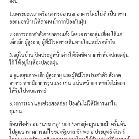
ดังนี้
1.ลดระยะเวลาหรืองดการออกนอกอาคารโดยไม่จำเป็น หาก
ออกนอกบ้านให้สวมหน้ากากป้องกันฝุ่น
2.งดการออกกำลังกายกลางแจ้ง โดยเฉพาะกลุ่มเสี่ยง ได้แก่
เด็กเล็ก ผู้สูงอายุ ผู้ที่มีโรคทางเดินหายใจและโรคหัวใจ
3.อยู่ในบ้าน ปิดประตูหน้าต่างให้มิดชิด หากทำห้องปลอดฝุ่น
ได้ ให้อยู่ในห้องปลอดฝุ่น
4.ดูแลสุขภาพเด็ก ผู้สูงอายุ และผู้ที่มีโรคประจำตัว สังเกต
อาการ หากมีอาการรุนแรง เช่น แน่นหน้าอก หายใจไม่ออก
ให้รีบไปพบแพทย์
5.งดการเผา และช่วยสอดส่อง ป้องกันไม่ให้มีการเผาใน
ชุมชน
ย้อนฟังคำตอบ ‘นายกฯตู่’ บอก ‘เอาอยู่-กฎหมายมี’ ครั้นหัน
ไปดูแนวทางการแก้ไขของรัฐบาล ซึ่ง พล.อ.ประยุทธ์ จันทร์