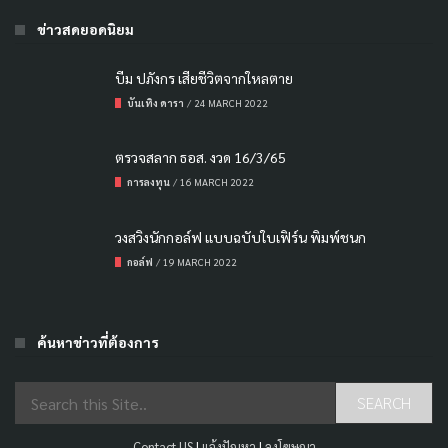
ข่าวสดยอดนิยม
บีม ปภังกร เสียชีวิตจากใหลตาย
บันเทิง ดารา
/
24 MARCH 2022
ตรวจสลาก ธอส. งวด 16/3/65
การลงทุน
/
16 MARCH 2022
วงสวิงนักกอล์ฟ แบบฉบับใบเฟิร์น พิมพ์ชนก
กอล์ฟ
/
19 MARCH 2022
ค้นหาข่าวที่ต้องการ
Contact US
|
แจ้งปัญหา
|
ลงโฆษณา