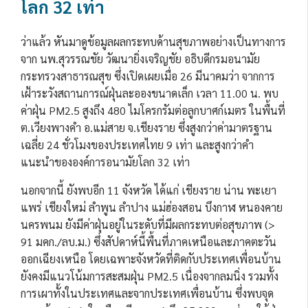
โลก 32 เท่า
ว่าแล้ว หันมาดูข้อมูลผลกระทบด้านสุขภาพอย่างเป็นทางการ
จาก นพ.สุวรรณชัย วัฒนายิ่งเจริญชัย อธิบดีกรมอนามัย
กระทรวงสาธารณสุข ซึ่งเปิดเผยเมื่อ 26 มีนาคมว่า จากการ
เฝ้าระวังสถานการณ์ฝุ่นละอองขนาดเล็ก เวลา 11.00 น. พบ
ค่าฝุ่น PM2.5 สูงถึง 480 ไมโครกรัมต่อลูกบาศก์เมตร ในพื้นที่
ต.เวียงพางคำ อ.แม่สาย จ.เชียงราย ซึ่งสูงกว่าค่ามาตรฐาน
เฉลี่ย 24 ชั่วโมงของประเทศไทย 9 เท่า และสูงกว่าคำ
แนะนำขององค์การอนามัยโลก 32 เท่า
นอกจากนี้ ยังพบอีก 11 จังหวัด ได้แก่ เชียงราย น่าน พะเยา
แพร่ เชียงใหม่ ลำพูน ลำปาง แม่ฮ่องสอน บึงกาฬ หนองคาย
นครพนม ยังมีค่าฝุ่นอยู่ในระดับที่มีผลกระทบต่อสุขภาพ (>
91 มคก./ลบ.ม.) ซึ่งสัปดาห์นี้พื้นที่ภาคเหนือและภาคตะวัน
ออกเฉียงเหนือ โดยเฉพาะจังหวัดที่ติดกับประเทศเพื่อนบ้าน
ยังคงมีแนวโน้มการสะสมฝุ่น PM2.5 เนื่องจากลมนิ่ง รวมทั้ง
การเผาทั้งในประเทศและจากประเทศเพื่อนบ้าน ซึ่งพบจุด