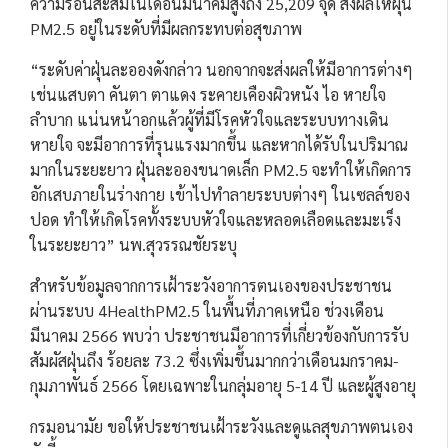
ความร้อนสะสมในเดือนมีนาคมสูงถึง 25,209 จุด ส่งผลให้ฝุ่น
PM2.5 อยู่ในระดับที่มีผลกระทบต่อสุขภาพ
“ระดับค่าฝุ่นละอองดังกล่าว นอกจากจะส่งผลให้มีอาการต่างๆ
เช่นแสบตา คันตา ตาแดง ระคายเคืองผิวหนัง ไอ หายใจ
ลำบาก แน่นหน้าอกแล้วผู้ที่มีโรคหัวใจและระบบทางเดิน
หายใจ จะมีอาการที่รุนแรงมากขึ้น และหากได้รับในปริมาณ
มากในระยะยาว ฝุ่นละอองขนาดเล็ก PM2.5 จะทำให้เกิดการ
อักเสบภายในร่างกาย เข้าไปทำลายระบบต่างๆ ในเซลล์ของ
ปอด ทำให้เกิดโรคทั้งระบบหัวใจและหลอดเลือดและมะเร็ง
ในระยะยาว” นพ.สุวรรณชัยระบุ
สำหรับข้อมูลจากการเฝ้าระวังอาการตนเองของประชาชน
ผ่านระบบ 4HealthPM2.5 ในพื้นที่ภาคเหนือ ช่วงเดือน
มีนาคม 2566 พบว่า ประชาชนมีอาการที่เกี่ยวข้องกับการรับ
สัมผัสฝุ่นถึง ร้อยละ 73.2 ซึ่งเพิ่มขึ้นมากกว่าเดือนมกราคม-
กุมภาพันธ์ 2566 โดยเฉพาะในกลุ่มอายุ 5-14 ปี และผู้สูงอายุ
กรมอนามัย ขอให้ประชาชนเฝ้าระวังและดูแลสุขภาพตนเอง