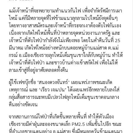
แม้เจ้าหน้าที่จะพยายามทำแนวกันไฟ เพื่อจำกัดรัศมีการเผา
ไหม้ แต่ก็มีหลายจุดที่ไฟข้ามแนวลุกลามไปไหม้ยังจุดอื่นๆ
โดยทางอาสาสมัครและเจ้าหน้าที่กระจกเงาต้องดับไฟกันเอง
เนื่องจากเกิดไฟไหม้พื้นที่ป่าหลายจุดหน่วยงานภาครัฐ และ
เจ้าหน้าที่ดับไฟป่ากำลังจึงไม่เพียงพอ โดยในค่ำคืนวันที่ 25
มีนาคม เกิดไฟไหม้อย่างหนักบนดอยหมู่บ้านแม่สาด ต.แม่
กรณ์ อ.เมืองเชียงรายลุกไหม้เต็มขุนเขาใกล้กับหมู่บ้าน ทำให้
เจ้าหน้าที่ดับไฟป่า และชาวบ้านต่างเข้าสกัดไฟ เพื่อไม่ให้
ลามเข้าสู่ที่อยู่อาศัยตลอดทั้งคืน
ผู้ใช้เฟซบุ๊กชื่อ ‘สนองดวงจันทร์’ เผยแพร่ภาพขณะเกิด
เหตุการณ์ และ ‘เรียว เจแปน’ ได้เผยแพร่อีกหลายใบลงใส่
กลุ่มสื่อสาธารณะพบมีเปลวไฟลุกไหม้เต็มขุนเขาตอนกลาง
คืนอย่างชัดเจน
จากสถานการณ์ไฟป่าที่เกิดขึ้นหลายพื้นที่ ทำให้ตัวเมือง
เชียงรายมีค่าฝุ่นละอองขนาดเล็ก PM2.5 เพิ่มขึ้นไปอีก ขณะ
ที่อำเภอชายแดนอย่าง อ.แม่สาย ซึ่งมีหมอกควันข้ามแดนมา