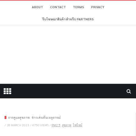
ABOUT
CONTACT
TERMS
PRIVACY
รับโฆษณาสินค้า สำหรับ PARTNERS
การดูแลสุขภาพ
ข่าวเด่นทันเหตุการณ์
/
28 MARCH 2023
/
4750 VIEWS
/
PM2.5
สุขภาพ
ไฟไหม้