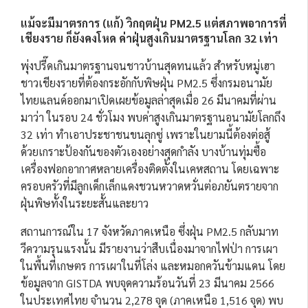
แม้จะมีมาตรการ (แก้) วิกฤตฝุ่น PM2.5 แต่สภาพอาการที่
เชียงราย ก็ยังคงโหด ค่าฝุ่นสูงเกินมาตรฐานโลก 32 เท่า
พุ่งปรี๊ดเกินมาตรฐานจนชาวบ้านสุดทนแล้ว สำหรับหมู่เฮา
ชาวเชียงรายที่ต้องกระอักกับพิษฝุ่น PM2.5 ซึ่งกรมอนามัย
ไทยแลนด์ออกมาเปิดเผยข้อมูลล่าสุดเมื่อ 26 มีนาคมที่ผ่าน
มาว่า ในรอบ 24 ชั่วโมง พบค่าสูงเกินมาตรฐานอนามัยโลกถึง
32 เท่า ทำเอาประชาชนขนลุกซู่ เพราะในยามนี้ต้องต่อสู้
ด้วยเกราะป้องกันของตัวเองอย่างสุดกำลัง บางบ้านทุ่มซื้อ
เครื่องฟอกอากาศหลายเครื่องติดตั้งในเคหสถาน โดยเฉพาะ
ครอบครัวที่มีลูกเด็กเล็กแดงชวนหวาดหวั่นต่อภยันตรายจาก
ฝุ่นพิษทั้งในระยะสั้นและยาว
สถานการณ์ใน 17 จังหวัดภาคเหนือ ซึ่งฝุ่น PM2.5 กลับมาท
วีความรุนแรงนั้น มีรายงานว่าสืบเนื่องมาจากไฟป่า การเผา
ในพื้นที่เกษตร การเผาในที่โล่ง และหมอกควันข้ามแดน โดย
ข้อมูลจาก GISTDA พบจุดความร้อนวันที่ 23 มีนาคม 2566
ในประเทศไทย จำนวน 2,278 จุด (ภาคเหนือ 1,516 จุด) พบ