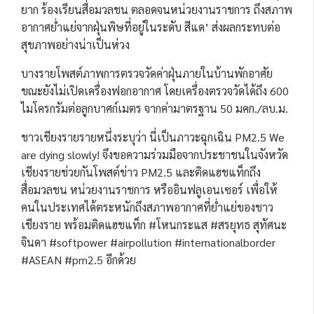
ยาก ร้องเรียนสื่อมวลชน ตลอดจนหน่วยงานราชการ ถึงสภาพ
อากาศย่ำแย่จากฝุ่นพิษที่อยู่ในระดับ สีแด’ ส่งผลกระทบต่อ
สุขภาพอย่างน่าเป็นห่วง
บางรายโพสต์ภาพการตรวจวัดค่าฝุ่นภายในบ้านพักอาศัย
ขณะยังไม่เปิดเครื่องฟอกอากาศ โดยเครื่องตรวจวัดได้ถึง 600
ไมโครกรัมต่อลูกบาศก์เมตร จากค่ามาตรฐาน 50 มคก./ลบ.ม.
ชาวเชียงรายรายหนึ่งระบุว่า นี่เป็นภาวะฉุกเฉิน PM2.5 We
are dying slowly! จึงขอความร่วมมือจากประชาชนในจังหวัด
เชียงรายช่วยกันโพสต์ข่าว PM2.5 และติดแฮชแท็กถึง
สื่อมวลชน หน่วยงานราชการ หรืออินฟลูเอนเซอร์ เพื่อให้
คนในประเทศได้ตระหนักถึงสภาพอากาศที่ย่ำแย่ของชาว
เชียงราย พร้อมติดแฮชแท็ก #โหนกระแส #สรยุทธ สุทัศนะ
จินดา #softpower #airpollution #internationalborder
#ASEAN #pm2.5 อีกด้วย