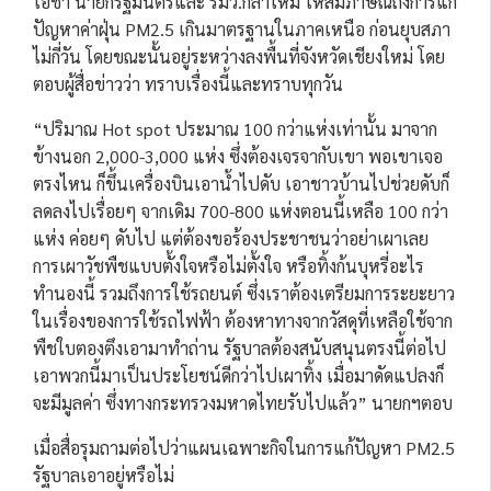
โอชา นายกรัฐมนตรีและ รมว.กลาโหม ให้สัมภาษณ์ถึงการแก้
ปัญหาค่าฝุ่น PM2.5 เกินมาตรฐานในภาคเหนือ ก่อนยุบสภา
ไม่กี่วัน โดยขณะนั้นอยู่ระหว่างลงพื้นที่จังหวัดเชียงใหม่ โดย
ตอบผู้สื่อข่าวว่า ทราบเรื่องนี้และทราบทุกวัน
“ปริมาณ Hot spot ประมาณ 100 กว่าแห่งเท่านั้น มาจาก
ข้างนอก 2,000-3,000 แห่ง ซึ่งต้องเจรจากับเขา พอเขาเจอ
ตรงไหน ก็ขึ้นเครื่องบินเอาน้ำไปดับ เอาชาวบ้านไปช่วยดับก็
ลดลงไปเรื่อยๆ จากเดิม 700-800 แห่งตอนนี้เหลือ 100 กว่า
แห่ง ค่อยๆ ดับไป แต่ต้องขอร้องประชาชนว่าอย่าเผาเลย
การเผาวัชพืชแบบตั้งใจหรือไม่ตั้งใจ หรือทิ้งก้นบุหรี่อะไร
ทำนองนี้ รวมถึงการใช้รถยนต์ ซึ่งเราต้องเตรียมการระยะยาว
ในเรื่องของการใช้รถไฟฟ้า ต้องหาทางจากวัสดุที่เหลือใช้จาก
พืชใบตองตึงเอามาทำถ่าน รัฐบาลต้องสนับสนุนตรงนี้ต่อไป
เอาพวกนี้มาเป็นประโยชน์ดีกว่าไปเผาทิ้ง เมื่อมาดัดแปลงก็
จะมีมูลค่า ซึ่งทางกระทรวงมหาดไทยรับไปแล้ว” นายกฯตอบ
เมื่อสื่อรุมถามต่อไปว่าแผนเฉพาะกิจในการแก้ปัญหา PM2.5
รัฐบาลเอาอยู่หรือไม่