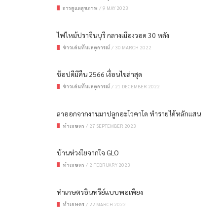
การดูแลสุขภาพ
/
9 MAY 2023
ไฟไหม้ปราจีนบุรี กลางเมืองวอด 30 หลัง
ข่าวเด่นทันเหตุการณ์
/
30 MARCH 2022
ช้อปดีมีคืน 2566 เงื่อนไขล่าสุด
ข่าวเด่นทันเหตุการณ์
/
21 DECEMBER 2022
ลาออกจากงานมาปลูกอะโวคาโด ทำรายได้หลักแสน
ทำเกษตร
/
27 SEPTEMBER 2023
บ้านห่วงใยจากใจ GLO
ทำเกษตร
/
2 FEBRUARY 2023
ทำเกษตรอินทรีย์แบบพอเพียง
ทำเกษตร
/
22 MARCH 2022