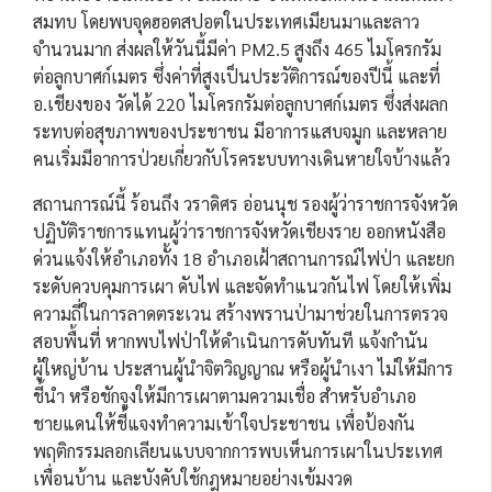
สมทบ โดยพบจุดฮอตสปอตในประเทศเมียนมาและลาว
จำนวนมาก ส่งผลให้วันนี้มีค่า PM2.5 สูงถึง 465 ไมโครกรัม
ต่อลูกบาศก์เมตร ซึ่งค่าที่สูงเป็นประวัติการณ์ของปีนี้ และที่
อ.เชียงของ วัดได้ 220 ไมโครกรัมต่อลูกบาศก์เมตร ซึ่งส่งผลก
ระทบต่อสุขภาพของประชาชน มีอาการแสบจมูก และหลาย
คนเริ่มมีอาการป่วยเกี่ยวกับโรคระบบทางเดินหายใจบ้างแล้ว
สถานการณ์นี้ ร้อนถึง วราดิศร อ่อนนุช รองผู้ว่าราชการจังหวัด
ปฏิบัติราชการแทนผู้ว่าราชการจังหวัดเชียงราย ออกหนังสือ
ด่วนแจ้งให้อำเภอทั้ง 18 อำเภอเฝ้าสถานการณ์ไฟป่า และยก
ระดับควบคุมการเผา ดับไฟ และจัดทำแนวกันไฟ โดยให้เพิ่ม
ความถี่ในการลาดตระเวน สร้างพรานป่ามาช่วยในการตรวจ
สอบพื้นที่ หากพบไฟป่าให้ดำเนินการดับทันที แจ้งกำนัน
ผู้ใหญ่บ้าน ประสานผู้นำจิตวิญญาณ หรือผู้นำเงา ไม่ให้มีการ
ชี้นำ หรือชักจูงให้มีการเผาตามความเชื่อ สำหรับอำเภอ
ชายแดนให้ชี้แจงทำความเข้าใจประชาชน เพื่อป้องกัน
พฤติกรรมลอกเลียนแบบจากการพบเห็นการเผาในประเทศ
เพื่อนบ้าน และบังคับใช้กฎหมายอย่างเข้มงวด