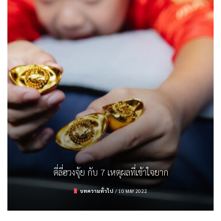
ตรวจสลาก ธอส. งวด 16/3/65
รู้จักกับจุดความร้อน (Hot Spot) และสาเหตุ
รถยนต์ไฟฟ้า คิดให้ดีก่อนมีครอบครอง
ตี่ลี่ฮวงจุ้ย กับ 7 เหตุผลที่เข้าใจยาก
การลงทุน
/
16 MARCH 2022
บทความทั่วไป
บทความทั่วไป
ยานยนต์
/
/
9 APRIL 2022
19 FEBRUARY 2023
/
10 MAY 2022