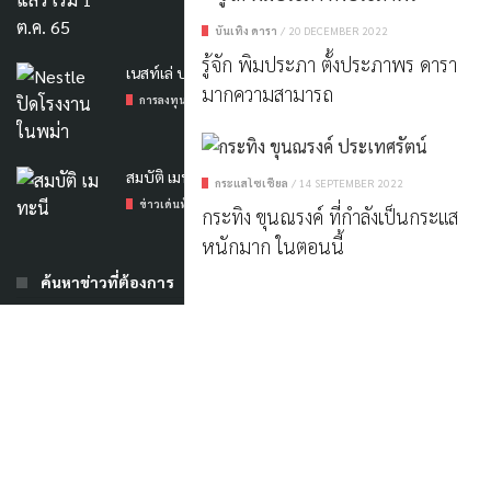
บันเทิง ดารา
/
20 DECEMBER 2022
รู้จัก พิมประภา ตั้งประภาพร ดารา
เนสท์เล่ ประกาศปิดโรงงานในเมียนมา
มากความสามารถ
การลงทุน
/
3 MARCH 2023
สมบัติ เมทะนี เสียชีวิตอย่างสงบ ในวัย 85
กระแสโซเชียล
/
14 SEPTEMBER 2022
ข่าวเด่นทันเหตุการณ์
/
18 AUGUST 2022
กระทิง ขุนณรงค์ ที่กำลังเป็นกระแส
หนักมาก ในตอนนี้
ค้นหาข่าวที่ต้องการ
Contact US
|
แจ้งปัญหา
|
ลงโฆษณา
Copyright © 2024-2025
SWEN
TH
TEAM. Powered by
คลองม่วง กระบี่