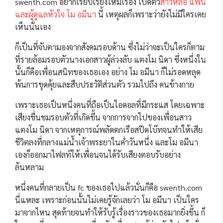
swenth.com อยากเรียบเรียงใหม่เรื่อง เปิดตัว
สาวหล่อ แฟน
และผู้ดูแลหัวใจ โม อมีนา
นี้ เหตุผลก็เพราะว่ายังไม่มีใครเคย
เห็นนั่นเอง
ก็เป็นที่จับตามองจากสังคมรอบด้าน ซึ่งไม่ว่าจะเป็นใครก็ตาม
ที่รายล้อมรอบตัวนางเอกสาวผู้ล่วงลับ แตงโม นิดา ซึ่งหนึ่งใน
นั้นก็คือเพื่อนสนิทของเธอเอง อย่าง โม อมีนา ก็ไม่รอดหลุด
พ้นการขุดคุ้ยและสืบประวัติส่วนตัว รวมไปถึง คนข้างกาย
เพราะเธอเป็นหนึ่งคนที่ถือเป็นไอดอลที่มีกระแส โดยเฉพาะ
เสียงชื่นชมรอบตัวที่เกิดขึ้น จากการจากไปของเพื่อนสาว
แตงโม นิดา จากเหตุการณ์พลัดตกเรือสปีดโบ๊ทจนทำให้เสีย
ชีวิตลงที่กลางแม่น้ำเจ้าพระยาในค่ำวันหนึ่ง และโม อมีนา
เองก็ออกมาไฟลท์ให้เพื่อนจนได้รับเสียงตอบรับอย่าง
ล้นหลาม
หนึ่งคนที่กลายเป็น fc ของเธอไปแล้วนั่นก็คือ swenth.com
นี่แหละ เพราะก่อนนั้นไม่เคยรู้จักเลยว่า โม อมีนา เป็นใคร
มาจากไหน สุดท้ายจนทำให้รับรู้เรื่องราวของเธอมากยิ่งขึ้น ก็