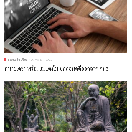
กระแสโซเชียล
/
29 MARCH 2022
ทนายเดชา พร้อมแม่แตงโม บุกถอนคดีออกจาก กมธ