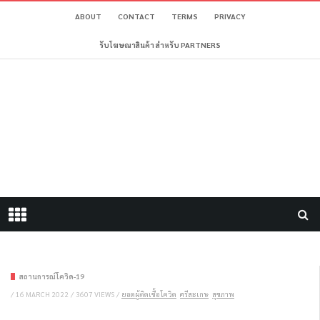
ABOUT
CONTACT
TERMS
PRIVACY
รับโฆษณาสินค้า สำหรับ PARTNERS
สถานการณ์โควิด-19
/
16 MARCH 2022
/
3607 VIEWS
/
ยอดผู้ติดเชื้อโควิด
ศรีสะเกษ
สุขภาพ