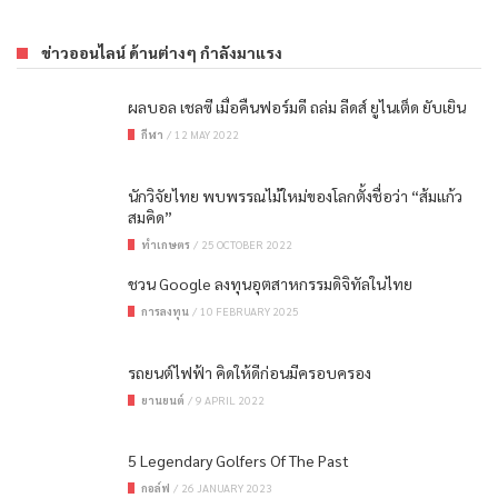
ข่าวออนไลน์ ด้านต่างๆ กำลังมาแรง
ผลบอล เชลซี เมื่อคืนฟอร์มดี ถล่ม ลีดส์ ยูไนเต็ด ยับเยิน
กีฬา
/
12 MAY 2022
นักวิจัยไทย พบพรรณไม้ใหม่ของโลกตั้งชื่อว่า “ส้มแก้ว
สมคิด”
ทำเกษตร
/
25 OCTOBER 2022
ชวน Google ลงทุนอุตสาหกรรมดิจิทัลในไทย
การลงทุน
/
10 FEBRUARY 2025
รถยนต์ไฟฟ้า คิดให้ดีก่อนมีครอบครอง
ยานยนต์
/
9 APRIL 2022
5 Legendary Golfers Of The Past
กอล์ฟ
/
26 JANUARY 2023