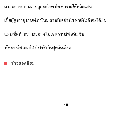
ลาออกจากงานมาปลูกอะโวคาโด ทำรายได้หลักแสน
เบี้ยผู้สูงอายุ เกณฑ์เก่าใหม่ ต่างกันอย่างไร ทำยังไงถึงจะได้เงิน
แผ่นเช็ดทำความสะอาด ไบโอทรานส์ฟอร์เมชั่น
พัทยา บีช เกมส์ 4 กีฬาชิงกันสุดมันเดือด
ข่าวยอดนิยม