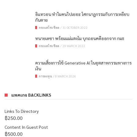
อิแทวอน ทำไมคนไปเยอะ โศกนาฏกรรมกับการเหยียบ
กันตาย
กระแสโซเชียล
/
31 OCTOBER 2022
ทนายเดชา พร้อมแม่แตงโม บุกถอนคดีออกจาก กมธ
กระแสโซเชียล
/
29 MARCH 2022
ความเสี่ยงการใช้ Generative AI ในอุตสาหกรรมทางการ
เงิน
การลงทุน
/
8 MARCH 2024
แพคเกจ BACKLINKS
Links To Directory
฿
250.00
Content In Guest Post
฿
500.00