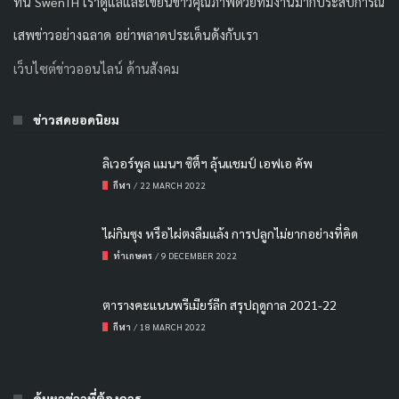
ที่นี่ SwenTH เราดูแลและเขียนข่าวคุณภาพด้วยทีมงานมากประสบการณ์
เสพข่าวอย่างฉลาด อย่าพลาดประเด็นดังกับเรา
เว็บไซต์ข่าวออนไลน์ ด้านสังคม
ข่าวสดยอดนิยม
ลิเวอร์พูล แมนฯ ซิตี้ฯ ลุ้นแชมป์ เอฟเอ คัพ
กีฬา
/
22 MARCH 2022
ไผ่กิมซุง หรือไผ่ตงลืมแล้ง การปลูกไม่ยากอย่างที่คิด
ทำเกษตร
/
9 DECEMBER 2022
ตารางคะแนนพรีเมียร์ลีก สรุปฤดูกาล 2021-22
กีฬา
/
18 MARCH 2022
ค้นหาข่าวที่ต้องการ