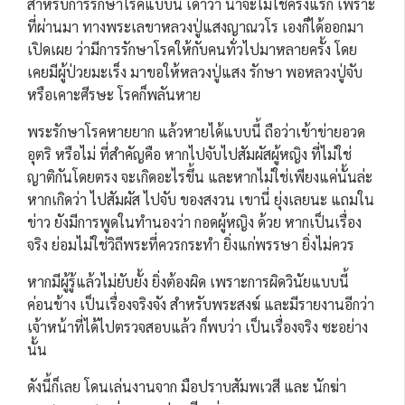
สำหรับการรักษาโรคแบบนี้ เดาว่า น่าจะไม่ใช่ครั้งแรก เพราะ
ที่ผ่านมา ทางพระเลขาหลวงปู่แสงญาณวโร เองก็ได้ออกมา
เปิดเผย ว่ามีการรักษาโรคให้กับคนทั่วไปมาหลายครั้ง โดย
เคยมีผู้ป่วยมะเร็ง มาขอให้หลวงปู่แสง รักษา พอหลวงปู่จับ
หรือเคาะศีรษะ โรคก็พลันหาย
พระรักษาโรคหายยาก แล้วหายได้แบบนี้ ถือว่าเข้าข่ายอวด
อุตริ หรือไม่ ที่สำคัญคือ หากไปจับไปสัมผัสผู้หญิง ที่ไม่ใช่
ญาติกันโดยตรง จะเกิดอะไรขึ้น และหากไม่ใช่เพียงแค่นั้นล่ะ
หากเกิดว่า ไปสัมผัส ไปจับ ของสงวน เขานี่ ยุ่งเลยนะ แถมใน
ข่าว ยังมีการพูดในทำนองว่า กอดผู้หญิง ด้วย หากเป็นเรื่อง
จริง ย่อมไม่ใช่วิถีพระที่ควรกระทำ ยิ่งแก่พรรษา ยิ่งไม่ควร
หากมีผู้รู้แล้วไม่ยับยั้ง ยิ่งต้องผิด เพราะการผิดวินัยแบบนี้
ค่อนข้าง เป็นเรื่องจริงจัง สำหรับพระสงฆ์ และมีรายงานอีกว่า
เจ้าหน้าที่ได้ไปตรวจสอบแล้ว ก็พบว่า เป็นเรื่องจริง ซะอย่าง
นั้น
ดังนี้ก็เลย โดนเล่นงานจาก มือปราบสัมพเวสี และ นักฆ่า