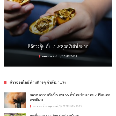
ตรวจสลาก ธอส. งวด 16/3/65
รู้จักกับจุดความร้อน (Hot Spot) และสาเหตุ
รถยนต์ไฟฟ้า คิดให้ดีก่อนมีครอบครอง
ตี่ลี่ฮวงจุ้ย กับ 7 เหตุผลที่เข้าใจยาก
การลงทุน
/
16 MARCH 2022
บทความทั่วไป
บทความทั่วไป
ยานยนต์
/
/
9 APRIL 2022
19 FEBRUARY 2023
/
10 MAY 2022
ข่าวออนไลน์ ด้านต่างๆ กำลังมาแรง
สภาพอากาศวันนี้ 9 กพ.66 ทั่วไทยร้อน กทม.-ปริมณฑล
อาจมีฝน
ข่าวเด่นทันเหตุการณ์
/
9 FEBRUARY 2023
มะเขือยาว ปลูกง่าย ประโยชน์มาก