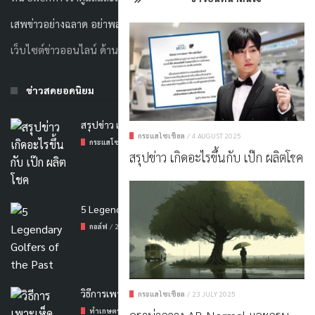
เสพข่าวอย่างฉลาด อย่าพลาดประเด็นดังกับเรา
เว็บไซต์ข่าวออนไลน์ ด้านสังคม
ข่าวสดยอดนิยม
สรุปข่าว เกิดอะไรขึ้นกับ เป๊ก ผลิตโชค
กระแสโซเชียล
/
4 AUGUST 2025
กระแสโซเชียล
/
4 AUGUST 2025
สรุปข่าว เกิดอะไรขึ้นกับ เป๊ก ผลิตโชค
5 Legendary Golfers Of The Past
กอล์ฟ
/
26 JANUARY 2023
วิธีการเพาะเห็ดฟางแบบกองสูง
กระแสโซเชียล
/
23 JULY 2025
ทำเกษตร
/
21 JANUARY 2023