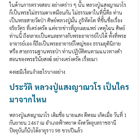
ในด้านการตรวจสอบ อย่างคร่าว ๆ นั้น หลวงปู่แสงญาณวโร
ก็เป็นพระไม่ธรรมดาเหมือนกัน ไม่ธรรมดาในที่นี้คือ ท่าน
เป็นพระสายวัดป่า ศิษย์หลวงปู่มั่น ภูริทัตโต ที่ขึ้นชื่อเรื่อง
จริยวัตร ที่เคร่งครัด แต่จากข่าวที่ถูกเผยแพร่ เหตุไฉน ศิษย์
ท่านนี้ ถึงกลายเป็นคนละทางกับพระอาจารย์ไปได้ ทั้งที่พระ
อาจารย์เอง ก็ถือเป็นพระอาจารย์ใหญ่ของ ธรรมยุตินิกาย
หรือ สายกรรมฐานพระป่า ท่านปฏิบัติตนตามแนวทางคำ
สอนของพระวินัยสงฆ์ อย่างเคร่งครัด เรื่อยมา
คงจะมีเงื่อนงำอะไรบางอย่าง
ประวัติ หลวงปู่แสงญาณวโร เป็นใคร
มาจากไหน
หลวงปู่แสงญาณวโร เดิมชื่อ นายแสง ดีหอม เกิดเมื่อ วันที่ 1
กันยายน 2467 ณ อำเภอฟ้าหยาด จังหวัดอุบลราชธานี
ปัจจุบันก็นับได้อายุราว 98 ขวบปีแล้ว