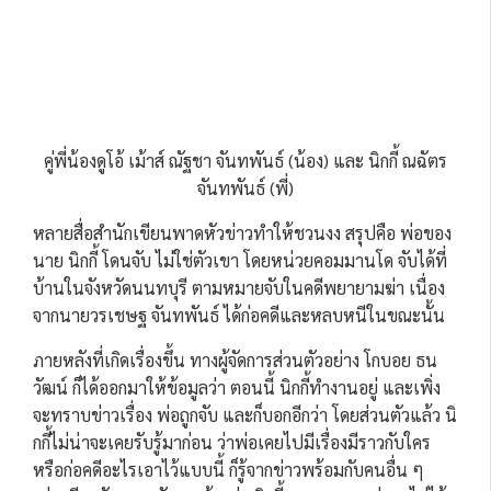
คู่พี่น้องดูโอ้ เม้าส์ ณัฐชา จันทพันธ์ (น้อง) และ นิกกี้ ณฉัตร
จันทพันธ์ (พี่)
หลายสื่อสำนักเขียนพาดหัวข่าวทำให้ชวนงง สรุปคือ พ่อของ
นาย นิกกี้ โดนจับ ไม่ใช่ตัวเขา โดยหน่วยคอมมานโด จับได้ที่
บ้านในจังหวัดนนทบุรี ตามหมายจับในคดีพยายามฆ่า เนื่อง
จากนายวรเชษฐ จันทพันธ์ ได้ก่อคดีและหลบหนีในขณะนั้น
ภายหลังที่เกิดเรื่องขึ้น ทางผู้จัดการส่วนตัวอย่าง โกบอย ธน
วัฒน์ ก็ได้ออกมาให้ข้อมูลว่า ตอนนี้ นิกกี้ทำงานอยู่ และเพิ่ง
จะทราบข่าวเรื่อง พ่อถูกจับ และก็บอกอีกว่า โดยส่วนตัวแล้ว นิ
กกี้ไม่น่าจะเคยรับรู้มาก่อน ว่าพ่อเคยไปมีเรื่องมีราวกับใคร
หรือก่อคดีอะไรเอาไว้แบบนี้ ก็รู้จากข่าวพร้อมกับคนอื่น ๆ