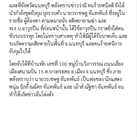
และที่จังหวัดนนทบุรี หลังทราบข่าวว่ามี คนร้ายหนีคดี จึงได้
นำกำลังชุดจับกุม บุกรวบตัว นายวรเชษฐ จันทพันธ์ ซึ่งอยู่ใน
รายชื่อ ผู้ต้องหา ตามหมายจับ คดีพยายามฆ่า และ
พ.ร.บ.อาวุธปืน ที่ก่อนหน้านั้น ได้ใช้อาวุธปืน กราดยิงใส่คน
ขับรถบรรทุก โดยไม่ทราบสาเหตุ ทำให้มีผู้ได้รับบาดเจ็บ และ
รถเกิดความเสียหายในพื้นที่ จ.นนทบุรี และคนร้ายหนีการ
จับกุมไปได้
โดยจับได้ที่บ้านพัก เลขที่ 100 หมู่บ้านวิภาวรรณ ถนนเลี่ยง
เมืองสนามบิน 15 ต.บางกระสอ อ.เมือง จ.นนทบุรี ซึ่ง ภาย
หลังทราบว่า นายวรเชษฐ จันทพันธ์ เป็นพ่อของ นักแสดง
หนุ่ม นิกกี้ ณฉัตร จันทพันธ์ และ เม้าส์ ณัฐชา จันทพันธ์ จน
ทำให้เกิดข่าวอันโด่งดัง