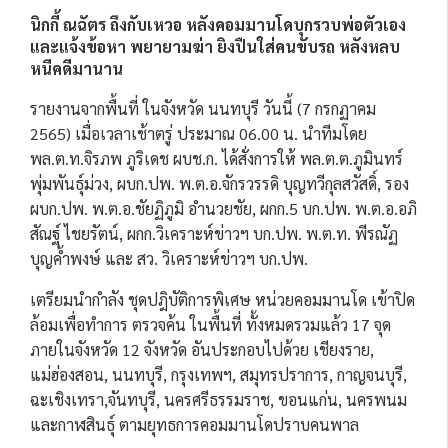
นิกกี้ ณฉัตร ถึงกับเหวอ หลังคอมมานโดบุกรวบพ่อตัวเอง
และแจ้งข้อหา พยายามฆ่า ยิงปืนใส่คนขับรถ หลังหลบ
หนีคดีมานาน
รายงานจากพื้นที่ ในจังหวัด นนทบุรี วันนี้ (7 กรกฏาคม
2565) เมื่อเวลาเช้าตรู่ ประมาณ 06.00 น. นำทีมโดย
พล.ต.ท.จิรภพ ภูริเดช ผบช.ก. ได้สั่งการให้ พล.ต.ต.ภูมินทร์
พุ่มพันธุ์ม่วง, ผบก.ปพ. พ.ต.อ.จักรวรรดิ บุญทวีกุลสวัสดิ์, รอง
ผบก.ปพ. พ.ต.อ.ชัยฏิภูมิ อำนวยชัย, ผกก.5 บก.ปพ. พ.ต.อ.อภิ
สัณฐ์ ไชยรัตน์, ผกก.วิเคราะห์ข่าวฯ บก.ปพ. พ.ต.ท. พีรณัฏ
บุญค้ำพงษ์ และ สว. วิเคราะห์ข่าวฯ บก.ปพ.
เตรียมนำกำลัง ชุดปฎิบัติการพิเศษ หน่วยคอมมานโด เข้าปิด
ล้อมเพื่อทำการ ตรวจค้น ในพื้นที่ ทั้งหมดรวมแล้ว 17 จุด
ภายในจังหวัด 12 จังหวัด อันประกอบไปด้วย เชียงราย,
แม่ฮ่องสอน, นนทบุรี, กรุงเทพฯ, สมุทรปราการ, กาญจนบุรี,
ฉะเชิงเทรา,จันทบุรี, นครศรีธรรมราช, ขอนแก่น, นครพนม
และกาฬสินธุ์ ตามยุทธการคอมมานโดปราบคนพาล