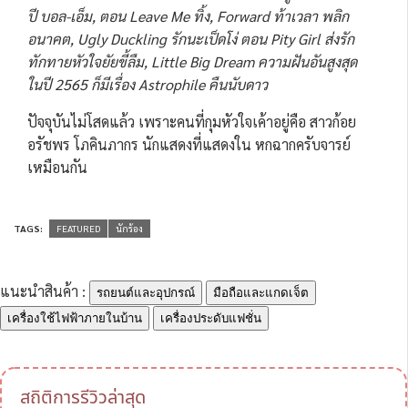
ปี บอล-เอ็ม, ตอน Leave Me ทิ้ง, Forward ท้าเวลา พลิก
อนาคต, Ugly Duckling รักนะเป็ดโง่ ตอน Pity Girl ส่งรัก
ทักทายหัวใจยัยขี้ลืม, Little Big Dream ความฝันอันสูงสุด
ในปี 2565 ก็มีเรื่อง Astrophile คืนนับดาว
ปัจจุบันไม่โสดแล้ว เพราะคนที่กุมหัวใจเค้าอยู่คือ สาวก้อย
อรัชพร โภคินภากร นักแสดงที่แสดงใน หกฉากครับจารย์
เหมือนกัน
TAGS:
FEATURED
นักร้อง
แนะนำสินค้า :
รถยนต์และอุปกรณ์
มือถือและแกดเจ็ต
เครื่องใช้ไฟฟ้าภายในบ้าน
เครื่องประดับแฟชั่น
สถิติการรีวิวล่าสุด