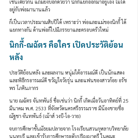
เช่นเดียวกัน แถมยังบอกด้วยว่า นิกกี้แยกออกมาอยู่เอง ไม่ได้
อยู่กับพ่อมานานแล้ว
ก็เป็นเวลาประมาณสิบปีได้ เพราะว่า พ่อและแม่ของนิกกี้ ได้
แยกทางกัน ด้านพ่อก็ไปมีภรรยาและครอบครัวใหม่
นิกกี้-ณฉัตร คือใคร เปิดประวัติย้อน
หลัง
ประวัติย้อนหลัง และผลงาน หนุ่มใต้อารมณ์ดี เป็นนักแสดง
และพิธีกรอารมณ์ดี ขวัญใจวัยรุ่น และแฟนของสาวก้อย อรัช
พร โภคินภากร
นาย ณฉัตร จันทพันธ์ ชื่อเช่นว่า นิกกี้ เกิดเมื่อวันอาทิตย์ที่ 25
มีนาคม พ.ศ. 2533 ที่จังหวัดนครศรีธรรมราช มีน้องชายชื่อ
ณัฐชา จันทพันธ์ (เม้าส์ วงบี-โอ-วาย)
จบการศึกษาชั้นมัธยมปลายจาก โรงเรียนสวนกุหลาบวิทยาลัย
นนทบุรี และเข้ารับการศึกษาระดับปริญญาตรี ในคณะ