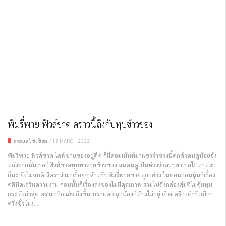
พิมรี่พาย ฟิวส์ขาด คราวนี้ถึงกับทุบข้าวของ
กระแสโซเชียล
/
17 MARCH 2022
พิมรี่พาย ฟิวส์ขาด ไลฟ์ขายของอยู่ดีๆ ก็มีคอมเม้นท์มาแซวว่าช่วงนี้ตกต่ำคนดูน้อยจัง
หลังจากนั้นเธอก็ฟิวส์ขาดทุบทำลายข้าวของ จนคนดูเป็นห่วงว่าควรพาเธอไปหาหมอ
ก็นะ ยังไม่จบดี มีดราม่ามาเรื่อยๆ สำหรับพิมรี่พายขายทุกอย่าง ในตอนก่อนนู้นก็เรื่อง
คลินิคเสริมความงาม ก่อนนั้นก็เรื่องส่งของไม่มีคุณภาพ รวมไปถึงกล่องสุ่มที่ไม่คุ้มทุน
กระทั่งล่าสุด ดราม่าอีกแล้ว ถึงขั้นเบรกแตก ลูกน้องก็ห้ามไม่อยู่ เปิดเครื่องด่ารัวเกือบ
ครึ่งชั่วโมง...