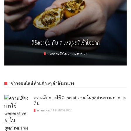
ตรวจสลาก ธอส. งวด 16/3/65
รู้จักกับจุดความร้อน (Hot Spot) และสาเหตุ
รถยนต์ไฟฟ้า คิดให้ดีก่อนมีครอบครอง
ตี่ลี่ฮวงจุ้ย กับ 7 เหตุผลที่เข้าใจยาก
การลงทุน
/
16 MARCH 2022
บทความทั่วไป
บทความทั่วไป
ยานยนต์
/
/
9 APRIL 2022
19 FEBRUARY 2023
/
10 MAY 2022
ข่าวออนไลน์ ด้านต่างๆ กำลังมาแรง
ความเสี่ยงการใช้ Generative AI ในอุตสาหกรรมทางการ
เงิน
การลงทุน
/
8 MARCH 2024