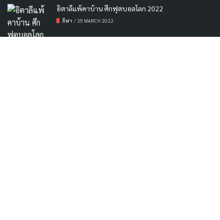
อิตาลีแพ้คาบ้าน ศึกฟุตบอลโลก 2022
กีฬา
/
25 MARCH 2022
พยากรณ์อากาศเช้านี้ ฟ้าครึ้ม อากาศเย็นลง
ข่าวเด่นทันเหตุการณ์
/
17 FEBRUARY 2023
ค้นหาข่าวที่ต้องการ
Contact US
|
แจ้งปัญหา
|
ลงโฆษณา
Copyright © 2024-2025
SWEN
TH
TEAM. Powered by
คลองม่วง กระบี่