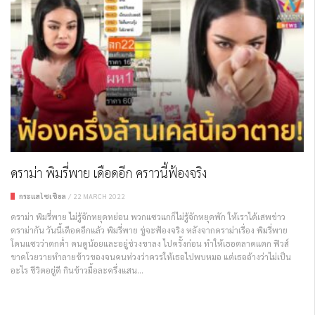
ดราม่า พิมรี่พาย เดือดอีก คราวนี้ฟ้องจริง
กระแสโซเชียล
/
22 MARCH 2022
ดราม่า พิมรี่พาย ไม่รู้จักหยุดหย่อน พวกแซวแกก็ไม่รู้จักหยุดพัก ให้เราได้เสพข่าว
ดราม่ากัน วันนี้เดือดอีกแล้ว พิมรี่พาย ขู่จะฟ้องจริง หลังจากดราม่าเรื่อง พิมรี่พาย
โดนแซวว่าตกต่ำ คนดูน้อยและอยู่ช่วงขาลง ไปครั้งก่อน ทำให้เธอตลาดแตก ฟิวส์
ขาดโวยวายทำลายข้าวของจนคนห่วงว่าควรให้เธอไปพบหมอ แต่เธออ้างว่าไม่เป็น
อะไร ชีวิตอยู่ดี กินข้าวมื้อละครึ่งแสน...