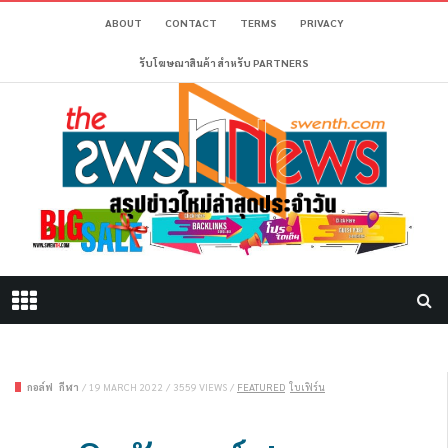
ABOUT
CONTACT
TERMS
PRIVACY
รับโฆษณาสินค้า สำหรับ PARTNERS
กอล์ฟ
กีฬา
/
19 MARCH 2022
/
3559 VIEWS
/
FEATURED
ใบเฟิร์น