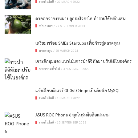
เทคโนโลยี
/
27 MARCH 2022
ลาออกจากงานมาปลูกอะโวคาโด ทำรายได้หลักแสน
ทำเกษตร
/
27 SEPTEMBER 2023
เตรียมพร้อม SMEs Startups เพื่อก้าวสู่ตลาดทุน
การลงทุน
/
28 MARCH 2024
เจาะลึกมุมมอง แนวโน้มการนำดิจิทัลมาปรับใช้ในองค์กร
บทความทั่วไป
/
3 NOVEMBER 2023
แจ้งเตือนมัลแวร์ Gh0stCringe เป็นภัยต่อ MySQL
เทคโนโลยี
/
18 MARCH 2022
ASUS ROG Phone 6 สุดในรุ่นมือถือเล่นเกม
เทคโนโลยี
/
15 SEPTEMBER 2022