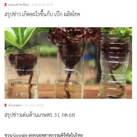
กระแสโซเชียล
/
4 AUGUST 2025
สรุปข่าว เกิดอะไรขึ้นกับ เป๊ก ผลิตโชค
ทำเกษตร
/
31 JULY 2025
สรุปข่าวเด่นด้านเกษตร 31 กค.68
ชวน Google ลงทุนอุตสาหกรรมดิจิทัลในไทย