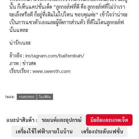
นั้น ก็เห็นแคปชั่นเด็ด “ลูกกอล์ฟที่ดี คือ ลูกกอล์ฟที่ไม่ว่าเรา
จะเล็งหรือตี ก็อยู่ที่เดิมไม่ไปไหน ขอบคุณค่ะ” เข้าใจว่าน่าจะ
เป็นการแซวตัวเองและผู้จัดการส่วนตัว ที่ตีไม่โดนลูกกอล์ฟ
นั่นแหละ
น่ารักเนอะ
อ้างอิง : instagram.com/baifernbah/
ภาพ : ข่าวสด
เรียบเรียง : www.swenth.com
TAGS:
FEATURED
ใบเฟิร์น
แนะนำสินค้า :
รถยนต์และอุปกรณ์
มือถือและแกดเจ็ต
เครื่องใช้ไฟฟ้าภายในบ้าน
เครื่องประดับแฟชั่น