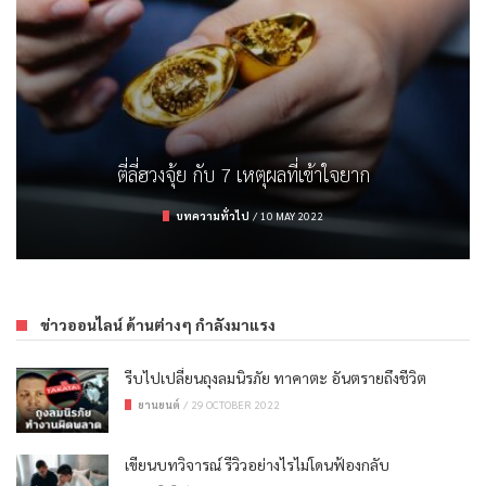
ตรวจสลาก ธอส. งวด 16/3/65
รู้จักกับจุดความร้อน (Hot Spot) และสาเหตุ
รถยนต์ไฟฟ้า คิดให้ดีก่อนมีครอบครอง
ตี่ลี่ฮวงจุ้ย กับ 7 เหตุผลที่เข้าใจยาก
การลงทุน
/
16 MARCH 2022
บทความทั่วไป
บทความทั่วไป
ยานยนต์
/
/
9 APRIL 2022
19 FEBRUARY 2023
/
10 MAY 2022
ข่าวออนไลน์ ด้านต่างๆ กำลังมาแรง
รีบไปเปลี่ยนถุงลมนิรภัย ทาคาตะ อันตรายถึงชีวิต
ยานยนต์
/
29 OCTOBER 2022
เขียนบทวิจารณ์ รีวิวอย่างไรไม่โดนฟ้องกลับ