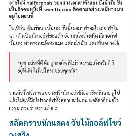
จากไอจี baifernbah ของนางเอกคนดังแถมยังน่ารัก ซึ่ง
เป็นอีกคนหนึ่งที่ swenth.com ติดตามอย่างเหนียวแน่น
อยู่ในตอนนี้
ใบเฟิร์น พิมพ์ชนก นั่นเอง วันนี้เธอมาทำอะไรเอ่ย ทำไม
แต่งตัวเป็นนักกอล์ฟซะแล้ว อ๋อ เธอโชว์วง
สวิงนักกอล์ฟ
นั่นเอง ท่าทางทะมัดทะแมง แต่อะไรนั่น แคปชั่นอย่างได้
“ลูกกอล์ฟที่ดี คือ ลูกกอล์ฟที่ไม่ว่าเราจะเล็งหรือตี ก็
อยู่ที่เดิมไม่ไปไหน ขอบคุณค่ะ”
ว่าแล้วก็โชว์เทพแบบวงสวิงนักกอล์ฟมืออาชีพกันเลย ดูไป
แล้วไม่แพ้มือโปรกอล์ฟทั้งหลายแน่นอน แค่ลีลาก็ชนะใจ
กรรมการอย่างเราแล้วล่ะ
สลัดคราบนักแสดง จับไม้กอล์ฟโชว์
วงสวิง