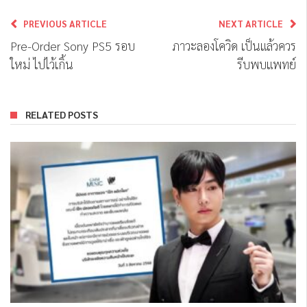
PREVIOUS ARTICLE
NEXT ARTICLE
Pre-Order Sony PS5 รอบ
ภาวะลองโควิด เป็นแล้วควร
ใหม่ ไปไว้เกิ้น
รีบพบแพทย์
RELATED POSTS