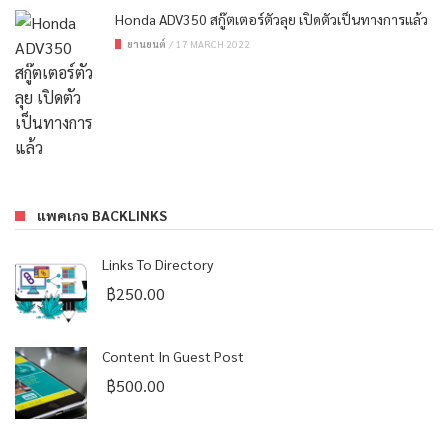
Honda ADV350 สกู๊ตเตอร์ตัวลุย เปิดตัวเป็นทางการแล้ว
ยานยนต์
/
17 MARCH 2022
แพคเกจ BACKLINKS
Links To Directory
฿
250.00
Content In Guest Post
฿
500.00