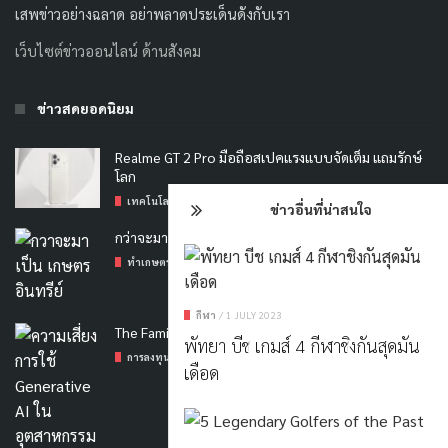
เสพข่าวอย่างฉลาด อย่าพลาดประเด็นดังกับเรา
เว็บไซต์ข่าวออนไลน์ ด้านสังคม
ข่าวสดยอดนิยม
Realme GT 2 Pro มือถือสเปคแรงแบบจัดเต็ม แถมรักษ์
โลก
เทคโนโลยี
/
23 MARCH 2022
ข่าวอื่นที่น่าสนใจ
กว่าจะมาเป็น เกษตรอินทรีย์
ทำเกษตร
/
23 APRIL 2022
กีฬา
/
1 JULY 2023
The Family Office Insights Series Asia Pacific Edition
พัทยา บีช เกมส์ 4 กีฬาชิงกันสุดมัน
การลงทุน
/
12 SEPTEMBER 2024
เดือด