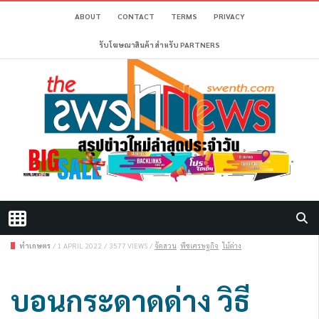
ABOUT
CONTACT
TERMS
PRIVACY
รับโฆษณาสินค้า สำหรับ PARTNERS
ทำเกษตร
/
1 APRIL 2022
/
3577 VIEWS
/
จัดสวน
พืชเศรษฐกิจ
ไม้ด่าง
บอนกระดาดด่าง วิธี