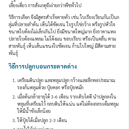
เลี้ยงเดี่ยว การสังเกตุจึงง่ายกว่าพืชทั่วไป
วิธีการเลือก จึงมีสูตรสำเร็จตายตัว เช่น ใบเรียงเวียนกันเป็นก
ลุ่มที่ปลายลำต้น เห็นได้ชัดเจน ใบรูปไข่กว้าง หรือรูปหัวใจ
ขนาดใบต้องไม่เล็กเกินไป ยิ่งมีขนาดใหญ่มาก ยิ่งราคาแพง
ปลายใบต้องแหลม ไม่โค้งมน ขอบเรียบ หรือเป็นคลื่น ตาม
สายพันธุ์ เห็นเส้นแขนงใบชัดเจน ก้านใบใหญ่ มีสีตามสาย
พันธุ์
วิธีการปลูกบอนกระดาดด่าง
เตรียมดินปลูก และหลุมปลูก กว้างและลึกพอประมาณ
รองก้นหลุมด้วย ปุ๋ยคอก หรือปุ๋ยหมัก
เมื่อต้นกล้าอายุได้ 3-6 เดือน รากเติบโตดี นำปลูกลงใน
หลุมที่เตรียมไว้ กลบดินให้แน่น แต่ไม่ต้องกลบเต็มหลุม
ให้มีน้ำขังเล็กน้อย
ให้ปุ๋ยได้เมื่อปลูก 2-3 เดือน