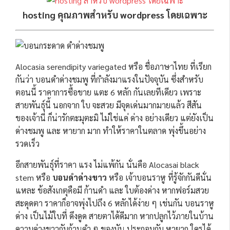
hosting คุณภาพสำหรับ wordpress โดยเฉพาะ
Alocasia serendipity variegated หรือ ชื่อภาษาไทย ที่เรียก
กันว่า บอนดำด่างชมพู ที่กำลังมาแรงในปัจจุบัน ซึ่งสำหรับ
ตอนนี้ ราคาการซื้อขาย แตะ 6 หลัก กันเลยทีเดียว เพราะ
สายพันธุ์นี้ นอกจาก ใบ จะสวย มีจุดเด่นมากมายแล้ว สีสัน
ของเจ้านี่ ก็น่ารักตะมุตะมิ ไม่ใช่แค่ ด่าง อย่างเดียว แต่ยังเป็น
ด่างชมพู และ หายาก มาก ทำให้ราคาในตลาด พุ่งขึ้นอย่าง
รวดเร็ว
อีกสายพันธุ์ที่ราคา แรง ไม่แพ้กัน นั่นคือ Alocasai black
stem หรือ
บอนดำด่างขาว
หรือ เจ้าบอนราหู ที่รู้จักกันดีนั่น
แหละ ข้อสังเกตุคือมี ก้านดำ และ ใบต้องด่าง หากฟอร์มสวย
สะดุดตา ราคาก็อาจพุ่งไปถึง 6 หลักได้ง่าย ๆ เช่นกัน บอนราหู
ด่าง เป็นไม้ใบที่ ดึงดูด สายตาได้ดีมาก หากปลูกไว้ภายในบ้าน
ความด่างขาวกับก้านดำ ๆ ของมัน ประกอบกับ หายาก ใครได้