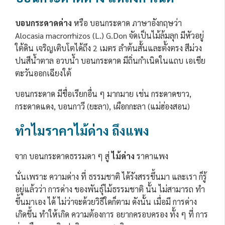
บอนกระดาดด่าง
หรือ บอนกระดาด ภาษาอังกฤษว่า
Alocasia macrorrhizos (L.) G.Don จัดเป็นไม้ล้มลุก มีหัวอยู่
ใต้ดิน เจริญเติบโตได้ถึง 2 เมตร ลำต้นสั้นและตั้งตรง สีม่วง
ปนสีน้ำตาล อวบน้ำ บอนกระดาด มีถิ่นกำเนิดในแถบ เอเชีย
ตะวันออกเฉียงใต้
บอนกระดาด มีชื่อเรียกอื่น ๆ มากมาย เช่น กระดาดขาว,
กระดาดแดง, บอนกาวี (ยะลา), เผือกกะลา (แม่ฮ่องสอน)
ทำไมราคาไม้ด่าง ถึงแพง
จาก บอนกระดาดธรรมดา ๆ สู่
ไม้ด่าง
ราคาแพง
นั่นเพราะ ความด่าง ที่ ธรรมชาติ ได้รังสรรขึ้นมา และเรา ก็รู้
อยู่แล้วว่า การด่าง ของพันธุ์ไม้ธรรมชาติ นั้น ไม่สามารถ ทำ
ขึ้นมาเอง ได้ ไม่ว่าจะด้วยวิธีใดก็ตาม ดังนั้น เมื่อมี การด่าง
เกิดขึ้น ทำให้เกิด ความต้องการ อยากครอบครอง ทั้ง ๆ ที่ การ