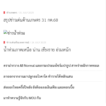
ทำเกษตร
/
31 JULY 2025
สรุปข่าวเด่นด้านเกษตร 31 กค.68
ข่าวเด่นทันเหตุการณ์
/
24 JULY 2025
น้ำท่วมภาคเหนือ น่าน เชียงราย อ่วมหนัก
ดราม่ากวาง AB Normal และกรมประมงโชว์แปรรูป สาหร่ายผักกาดทะเล
ลาออกจากงานมาปลูกอะโวคาโด ทำรายได้หลักแสน
ส่งออกไทยครึ่งปีหลัง ยังต้องเจอเงินเฟ้อ และดอกเบี้ย
มาทำความรู้จักกับ MOU กัน