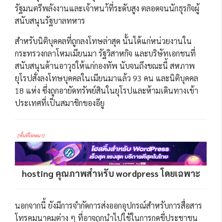
รัฐมนตรีพลังงานและเจ้าหนา้ที่ระดับสูง ตลอดจนนักธุรกิจผู้
สนับสนุนรัฐบาลทหาร
สำหรับนิติบุคคลที่ถูกลงโทษล่าสุด นั้นได้แก่หน่วยงานใน
กระทรวงกลาโหมเมียนมา รัฐวิสาหกิจ และบริษัทเอกชนที่
สนับสนุนด้านอาวุธให้แก่กองทัพ นับจนถึงขณะนี้ สหภาพ
ยุโรปสั่งลงโทษบุคคลในเมียนมาแล้ว 93 คน และนิติบุคคล
18 แห่ง ซึ่งถูกอายัดทรัพย์สินในยุโรปและห้ามเดินทางเข้า
ประเทศที่เป็นสมาชิกของอียู
[พื้นที่โฆษณา]
hosting คุณภาพสำหรับ wordpress โดยเฉพาะ
นอกจากนี้ ยังมีการจำกัดการส่งออกอุปกรณ์สำหรับการสื่อสาร
โทรคมนาคมต่าง ๆ ที่อาจถูกนำไปใช้ในการกดขี่ประชาชน