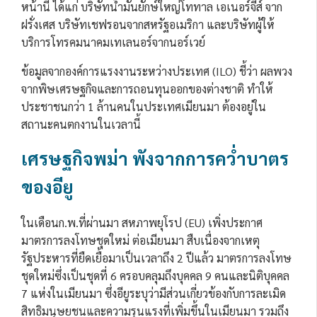
หน้านี้ ได้แก่ บริษัทน้ำมันยักษ์ใหญ่โททาล เอเนอร์จีส์ จาก
ฝรั่งเศส บริษัทเชฟรอนจากสหรัฐอเมริกา และบริษัทผู้ให้
บริการโทรคมนาคมเทเลนอร์จากนอร์เวย์
ข้อมูลจากองค์การแรงงานระหว่างประเทศ (ILO) ชี้ว่า ผลพวง
จากพิษเศรษฐกิจและการถอนทุนออกของต่างชาติ ทำให้
ประชาชนกว่า 1 ล้านคนในประเทศเมียนมา ต้องอยู่ใน
สถานะคนตกงานในเวลานี้
เศรษฐกิจพม่า พังจากการคว่ำบาตร
ของอียู
ในเดือนก.พ.ที่ผ่านมา สหภาพยุโรป (EU) เพิ่งประกาศ
มาตรการลงโทษชุดใหม่ ต่อเมียนมา สืบเนื่องจากเหตุ
รัฐประหารที่ยืดเยื้อมาเป็นเวลาถึง 2 ปีแล้ว มาตรการลงโทษ
ชุดใหม่ซึ่งเป็นชุดที่ 6 ครอบคลุมถึงบุคคล 9 คนและนิติบุคคล
7 แห่งในเมียนมา ซึ่งอียูระบุว่ามีส่วนเกี่ยวข้องกับการละเมิด
สิทธิมนุษยชนและความรุนแรงที่เพิ่มขึ้นในเมียนมา รวมถึง