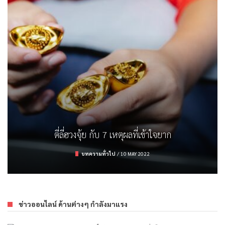
ตรวจสลาก ธอส. งวด 16/3/65
รู้จักกับจุดความร้อน (Hot Spot) และสาเหตุ
รถยนต์ไฟฟ้า คิดให้ดีก่อนมีครอบครอง
ตี่ลี่ฮวงจุ้ย กับ 7 เหตุผลที่เข้าใจยาก
การลงทุน
/
16 MARCH 2022
บทความทั่วไป
บทความทั่วไป
ยานยนต์
/
/
9 APRIL 2022
19 FEBRUARY 2023
/
10 MAY 2022
ข่าวออนไลน์ ด้านต่างๆ กำลังมาแรง