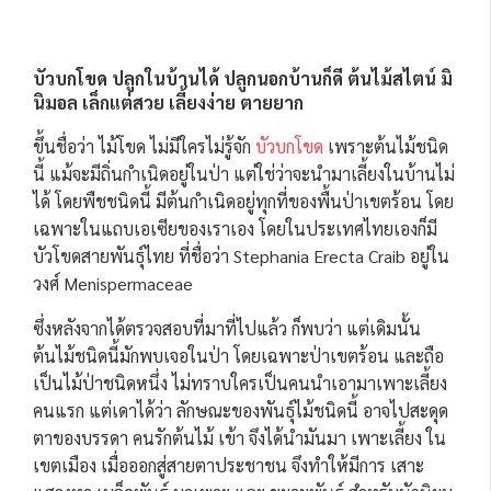
บัวบกโขด
ปลูกในบ้านได้ ปลูกนอกบ้านก็ดี ต้นไม้สไตน์ มิ
นิมอล เล็กแต่สวย เลี้ยงง่าย ตายยาก
ขึ้นชื่อว่า ไม้โขด ไม่มีใครไม่รู้จัก
บัวบกโขด
เพราะต้นไม้ชนิด
นี้ แม้จะมีถิ่นกำเนิดอยู่ในป่า แต่ใช่ว่าจะนำมาเลี้ยงในบ้านไม่
ได้ โดยพืชชนิดนี้ มีต้นกำเนิดอยู่ทุกที่ของพื้นป่าเขตร้อน โดย
เฉพาะในแถบเอเซียของเราเอง โดยในประเทศไทยเองก็มี
บัวโขดสายพันธุ์ไทย ที่ชื่อว่า Stephania Erecta Craib อยู่ใน
วงศ์ Menispermaceae
ซึ่งหลังจากได้ตรวจสอบที่มาที่ไปแล้ว ก็พบว่า แต่เดิมนั้น
ต้นไม้ชนิดนี้มักพบเจอในป่า โดยเฉพาะป่าเขตร้อน และถือ
เป็นไม้ป่าชนิดหนึ่ง ไม่ทราบใครเป็นคนนำเอามาเพาะเลี้ยง
คนแรก แต่เดาได้ว่า ลักษณะของพันธุ์ไม้ชนิดนี้ อาจไปสะดุด
ตาของบรรดา คนรักต้นไม้ เข้า จึงได้นำมันมา เพาะเลี้ยง ใน
เขตเมือง เมื่อออกสู่สายตาประชาชน จึงทำให้มีการ เสาะ