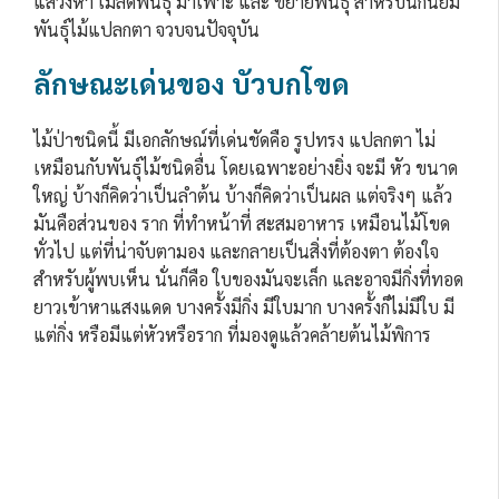
แสวงหา เมล็ดพันธุ์ มาเพาะ และ ขยายพันธุ์ สำหรับนักนิยม
พันธุ์ไม้แปลกตา จวบจนปัจจุบัน
ลักษณะเด่นของ บัวบกโขด
ไม้ป่าชนิดนี้ มีเอกลักษณ์ที่เด่นชัดคือ รูปทรง แปลกตา ไม่
เหมือนกับพันธุ์ไม้ชนิดอื่น โดยเฉพาะอย่างยิ่ง จะมี หัว ขนาด
ใหญ่ บ้างก็คิดว่าเป็นลำต้น บ้างก็คิดว่าเป็นผล แต่จริงๆ แล้ว
มันคือส่วนของ ราก ที่ทำหน้าที่ สะสมอาหาร เหมือนไม้โขด
ทั่วไป แต่ที่น่าจับตามอง และกลายเป็นสิ่งที่ต้องตา ต้องใจ
สำหรับผู้พบเห็น นั่นก็คือ ใบของมันจะเล็ก และอาจมีกิ่งที่ทอด
ยาวเข้าหาแสงแดด บางครั้งมีกิ่ง มีใบมาก บางครั้งก็ไม่มีใบ มี
แต่กิ่ง หรือมีแต่หัวหรือราก ที่มองดูแล้วคล้ายต้นไม้พิการ