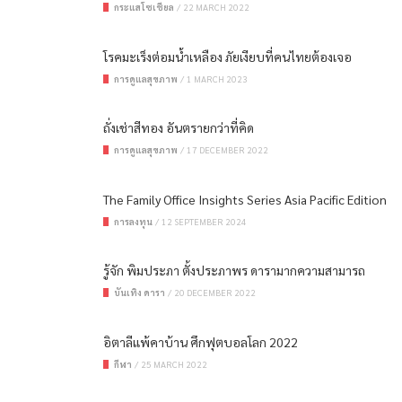
กระแสโซเชียล
/
22 MARCH 2022
โรคมะเร็งต่อมน้ำเหลือง ภัยเงียบที่คนไทยต้องเจอ
การดูแลสุขภาพ
/
1 MARCH 2023
ถั่งเช่าสีทอง อันตรายกว่าที่คิด
การดูแลสุขภาพ
/
17 DECEMBER 2022
The Family Office Insights Series Asia Pacific Edition
การลงทุน
/
12 SEPTEMBER 2024
รู้จัก พิมประภา ตั้งประภาพร ดารามากความสามารถ
บันเทิง ดารา
/
20 DECEMBER 2022
อิตาลีแพ้คาบ้าน ศึกฟุตบอลโลก 2022
กีฬา
/
25 MARCH 2022