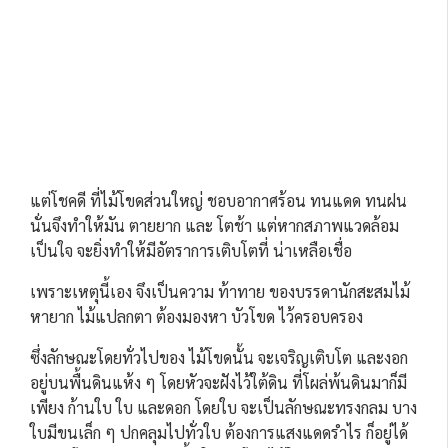
แต่โชคดี ที่ไม้โขดส่วนใหญ่ ชอบอากาศร้อน ทนแดด ทนฝน
นั่นจึงทำให้มัน ตายยาก และ โตช้า แต่หากสภาพแวดล้อม
เป็นใจ จะยิ่งทำให้มีอัตราการเติบโตที่ น่าเหลือเชื่อ
เพราะเหตุนี้เอง จึงเป็นความ ท้าทาย ของบรรดานักสะสมไม้
หายาก ไม้แปลกตา ต้องมองหา บัวโขด ไว้ครอบครอง
ซึ่งลักษณะโดยทั่วไปของ ไม้โขดนั้น จะเจริญเติบโต และงอก
อยู่บนพื้นดินแห้ง ๆ โดยหัวจะฝังไว้ใต้ดิน ที่โผล่พ้นดินมาก็มี
เพียง ก้านใบ ใบ และดอก โดยใบ จะเป็นลักษณะทรงกลม บาง
ใบมีขนเล็ก ๆ ปกคลุมไปทั่วใบ ต้องการแสงแดดรำไร ก็อยู่ได้