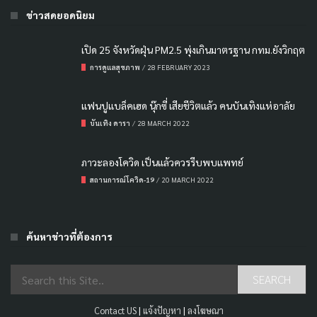
ข่าวสดยอดนิยม
เปิด 25 จังหวัดฝุ่น PM2.5 พุ่งเกินมาตรฐาน กทม.ยังวิกฤต
การดูแลสุขภาพ
/
28 FEBRUARY 2023
แฟนปูแบล็คเฮด นุ๊กซี่ เสียชีวิตแล้ว คนบันเทิงแห่อาลัย
บันเทิง ดารา
/
28 MARCH 2022
ภาวะลองโควิด เป็นแล้วควรรีบพบแพทย์
สถานการณ์โควิด-19
/
20 MARCH 2022
ค้นหาข่าวที่ต้องการ
Contact US
|
แจ้งปัญหา
|
ลงโฆษณา