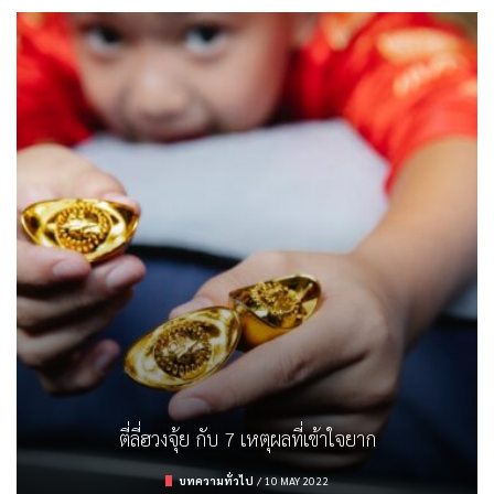
ตรวจสลาก ธอส. งวด 16/3/65
รู้จักกับจุดความร้อน (Hot Spot) และสาเหตุ
รถยนต์ไฟฟ้า คิดให้ดีก่อนมีครอบครอง
ตี่ลี่ฮวงจุ้ย กับ 7 เหตุผลที่เข้าใจยาก
การลงทุน
/
16 MARCH 2022
บทความทั่วไป
บทความทั่วไป
ยานยนต์
/
/
9 APRIL 2022
19 FEBRUARY 2023
/
10 MAY 2022