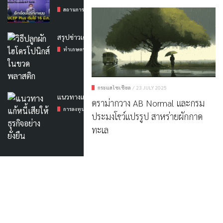
สถานการณ์โควิด-19
/
10 MARCH 2022
สรุปข่าวเด่นด้านเกษตร 31 กค.68
ทำเกษตร
/
31 JULY 2025
กระแสโซเชียล
/
23 JULY 2025
แนวทางแก้หนี้เสียให้ธุรกิจอย่างยั่งยืน
ดราม่ากวาง AB Normal และกรม
การลงทุน
/
6 FEBRUARY 2024
ประมงโชว์แปรรูป สาหร่ายผักกาด
ทะเล
ค้นหาข่าวที่ต้องการ
Contact US
|
แจ้งปัญหา
|
ลงโฆษณา