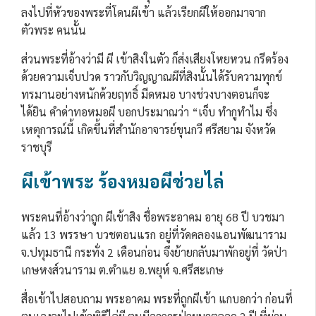
ลงไปที่หัวของพระที่โดนผีเข้า แล้วเรียกผีให้ออกมาจาก
ตัวพระ คนนั้น
ส่วนพระที่อ้างว่ามี ผี เข้าสิงในตัว ก็ส่งเสียงโหยหวน กรีดร้อง
ด้วยความเจ็บปวด ราวกับวิญญาณผีที่สิงนั้นได้รับความทุกข์
ทรมานอย่างหนักด้วยฤทธิ์ มีดหมอ บางช่วงบางตอนก็จะ
ได้ยิน คำด่าทอหมอผี บอกประมาณว่า “เจ็บ ทำกูทำไม ซึ่ง
เหตุการณ์นี้ เกิดขึ้นที่สำนักอาจารย์ขุนกวี ศรีสยาม จังหวัด
ราชบุรี
ผีเข้าพระ ร้องหมอผีช่วยไล่
พระคนที่อ้างว่าถูก ผีเข้าสิง ชื่อพระอาคม อายุ 68 ปี บวชมา
แล้ว 13 พรรษา บวชตอนแรก อยู่ที่วัดคลองแอนพัฒนาราม
จ.ปทุมธานี กระทั่ง 2 เดือนก่อน จึงย้ายกลับมาพักอยู่ที่ วัดป่า
เกษหงส์วนาราม ต.ตำแย อ.พยุห์ จ.ศรีสะเกษ
สื่อเข้าไปสอบถาม พระอาคม พระที่ถูกผีเข้า แกบอกว่า ก่อนที่