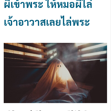
ผีเข้าพระ ให้หมอผีไล่
เจ้าอาวาสเลยไล่พระ