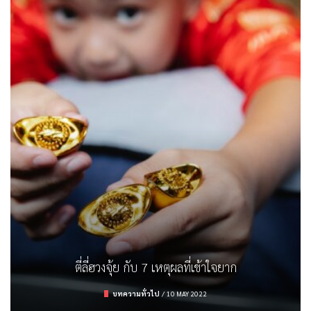
ตรวจสลาก ธอส. งวด 16/3/65
รู้จักกับจุดความร้อน (Hot Spot) และสาเหตุ
รถยนต์ไฟฟ้า คิดให้ดีก่อนมีครอบครอง
ตี่ลี่ฮวงจุ้ย กับ 7 เหตุผลที่เข้าใจยาก
การลงทุน
/
16 MARCH 2022
บทความทั่วไป
บทความทั่วไป
ยานยนต์
/
/
9 APRIL 2022
19 FEBRUARY 2023
/
10 MAY 2022