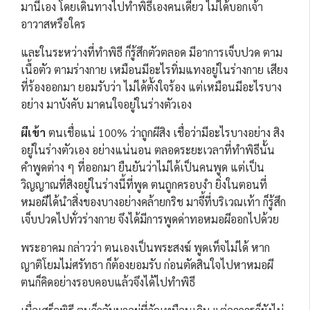
มานี้เอง โดยเดินทางไปทำพิธีเองคนเดียว ไม่ได้บอกเจ้า
อาวาสหรือใคร
และในระหว่างที่ทำพิธี ก็รู้สึกตัวตลอด มีอาการเจ็บปวด ตาม
เนื้อตัว ตามร่างกาย เหมือนมีอะไรทิ่มแทงอยู่ในร่างกาย เสียง
ที่ร้องออกมา ยอมรับว่า ไม่ได้ตั้งใจร้อง แต่เหมือนมีอะไรบาง
อย่าง มาบังคับ มาดนใจอยู่ในร่างตัวเอง
ผีเข้า
ตนเชื่อแน่ 100% ว่าถูกผีสิง เชื่อว่ามีอะไรบางอย่าง สิง
อยู่ในร่างตัวเอง อย่างแน่นอน ตลอดระยะเวลาที่ทำพิธีนั้น
คำพูดต่าง ๆ ที่ออกมา ยืนยันว่าไม่ได้เป็นคนพูด แต่เป็น
วิญญาณที่สิงอยู่ในร่างนี้ที่พูด ตนถูกครอบงำ ยิ่งในตอนที่
หมอผีได้นำสิ่งของบางอย่างคล้ายกริช มาจี้ที่บริเวณเท้า ก็รู้สึก
เจ็บปวดไปทั่วร่างกาย จึงได้มีการพูดด่าทอหมอผีออกไปด้วย
พระอาคม กล่าวว่า ตนเองเป็นพระสงฆ์ พูดเท็จไม่ได้ หาก
ญาติโยมไม่ศรัทธา ก็ต้องยอมรับ ก่อนตัดสินใจไปหาหมอผี
ตนก็คิดอย่างรอบคอบแล้วจึงได้ไปทำพิธี