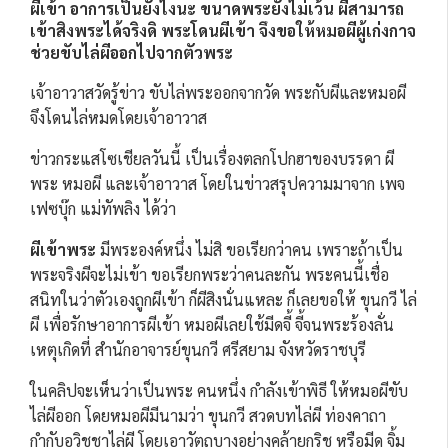
ผีเข้า
อาการเป็นยังไงนะ ขนาดพระยังไม่เว้น ผีสามารถ
เข้าสิงพระได้จริงดิ พระโดนผีเข้า จึงขอให้หมอผีผู้เก่งกาจ
ช่วยขับไล่ผีออกไปจากตัวพระ
เจ้าอาวาสวัดรู้ข่าว ขับไล่พระออกจากวัด พระกับผีและหมอผี
จึงโดนไล่หมดโดยเจ้าอาวาส
ข่าวกระแสโซเชียลวันนี้ เป็นเรื่องตลกโปกฮาของบรรดา ผี
พระ หมอผี และเจ้าอาวาส โดยในข่าวสรุปความมาจาก เพจ
เฟซบุ๊ก แม่ทัพลิง ได้ว่า
ผีเข้าพระ
มีพระองค์หนึ่ง ไม่สิ ขอเรียกว่าคน เพราะถ้าเป็น
พระจริงผีจะไม่เข้า ขอเรียกพระว่าคนละกัน พระคนนี้เชื่อ
สนิทในว่าตัวเองถูกผีเข้า ก็ผีสิงนั่นแหละ ก็เลยขอให้ ขุนกวี ไล่
ผี เพื่อรักษาอาการผีเข้า หมอผีเลยใช้มีดจี้ จี้จนพระร้องลั่น
เหตุเกิดที่ สำนักอาจารย์ขุนกวี ศรีสยาม จังหวัดราชบุรี
ในคลิปจะเห็นว่าเป็นพระ คนหนึ่ง กำลังเข้าพิธี ให้หมอผีขับ
ไล่ผีออก โดยหมอผีมีนามว่า ขุนกวี สวดบทไล่ผี ท่องคาถา
กำกับอวิชชาไล่ผี โดยเอาวัตถุบางอย่างคล้ายกริช หรือมีด จิ้ม