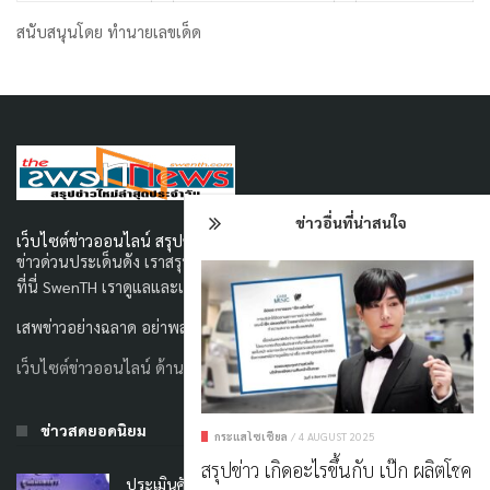
สนับสนุนโดย
ทำนายเลขเด็ด
ข่าวอื่นที่น่าสนใจ
เว็บไซต์ข่าวออนไลน์ สรุปข่าวใหม่ประจำวัน
ข่าวด่วนประเด็นดัง เราสรุปเอามาให้แล้ว ไม่ต้องไปค้นหาที่ไหนไกล มา
ที่นี่ SwenTH เราดูแลและเขียนข่าวคุณภาพด้วยทีมงานมากประสบการณ์
เสพข่าวอย่างฉลาด อย่าพลาดประเด็นดังกับเรา
เว็บไซต์ข่าวออนไลน์ ด้านสังคม
ข่าวสดยอดนิยม
กระแสโซเชียล
/
4 AUGUST 2025
สรุปข่าว เกิดอะไรขึ้นกับ เป๊ก ผลิตโชค
ประเมินคัดแยกผู้ป่วยฉุกเฉิน UCEP Plus คืออะไรมาดู