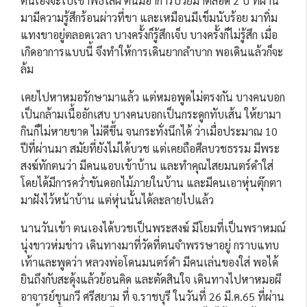
ตนเองจะไปเข้าพิธีไล่ผี ตนมีอาการป่วยมาตลอด 2 ปี ที่ผ่าน
มามีความรู้สึกร้อนผ่าวที่ขา และเหมือนมีเข็มนับร้อย มาทิ่ม
แทงขาอยู่ตลอดเวลา บางครั้งก็รู้สึกเจ็บ บางครั้งก็ไม่รู้สึก เมื่อ
เกิดอาการแบบนี้ จึงทำให้การเดินยากลำบาก พอเดินแล้วก็จะ
ล้ม
เคยไปหาหมอรักษามาแล้ว แต่หมอพูดไม่ตรงกัน บางคนบอก
เป็นกล้ามเนื้ออักเสบ บางคนบอกเป็นกระดูกทับเส้น ให้ยามา
กินก็ไม่หายขาด ไม่ดีขึ้น จนกระทั่งนึกได้ ว่าเมื่อประมาณ 10
ปีที่ผ่านมา สมัยที่ยังไม่ได้บวช แต่เคยถือศีลบวชธรรม มีพระ
สงฆ์ทักตนว่า มีคนแอบเข้าบ้าน และทำคุณไสยมนตร์ดำใส่
โดยได้มีการคว่ำขันดอกไม้ภายในบ้าน และมีคนเอาหุ่นตุ๊กตา
มาฝังไว้หน้าบ้าน แต่หุ่นนั้นได้ละลายไปแล้ว
นานวันเข้า ตนเองได้บวชเป็นพระสงฆ์ มีโยมที่เป็นพราหมณ์
นุ่งขาวห่มข่าว เดินทางมาที่วัดที่ตนจำพรรษาอยู่ กราบแทบ
เท้าและพูดว่า หลวงพ่อโดนมนตร์ดำ มีคนเล่นของใส่ พอได้
ยินถึงกับสะดุ้งแล้วย้อนคิด และตัดสินใจ เดินทางไปหาหมอผี
อาจารย์ขุนกวี ศรีสยาม ที่ จ.ราชบุรี ในวันที่ 26 มี.ค.65 ที่ผ่าน