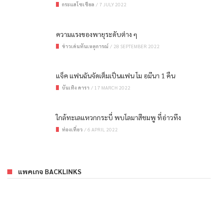
กระแสโซเชียล
/
7 JULY 2022
ความแรงของพายุระดับต่าง ๆ
ข่าวเด่นทันเหตุการณ์
/
28 SEPTEMBER 2022
แจ็ค แฟนฉันจัดเต็มเป็นแฟน โม อมีนา 1 คืน
บันเทิง ดารา
/
17 MARCH 2022
ใกล้ทะเลแหวกกระบี่ พบโลมาสีชมพู ที่อ่าวทึง
ท่องเที่ยว
/
6 APRIL 2022
แพคเกจ BACKLINKS