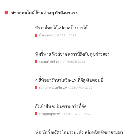
ข่าวออนไลน์ ด้านต่างๆ กำลังมาแรง
บัวบกโขด ไม้แปลกสร้างรายได้
ทำเกษตร
/
19 APRIL 2022
พิมรี่พาย ฟิวส์ขาด คราวนี้ถึงกับทุบข้าวของ
กระแสโซเชียล
/
17 MARCH 2022
4 ยี่ห้อยารักษาโควิด-19 ที่ดีสุดในตอนนี้
สถานการณ์โควิด-19
/
21 MARCH 2022
ถั่งเช่าสีทอง อันตรายกว่าที่คิด
การดูแลสุขภาพ
/
17 DECEMBER 2022
พ่อ นิกกี้ ณฉัตร โดนรวบแล้ว หลังหนีคดีพยายามฆ่า