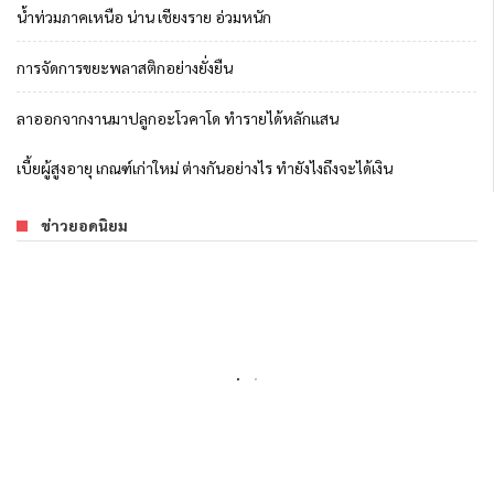
น้ำท่วมภาคเหนือ น่าน เชียงราย อ่วมหนัก
การจัดการขยะพลาสติกอย่างยั่งยืน
ลาออกจากงานมาปลูกอะโวคาโด ทำรายได้หลักแสน
เบี้ยผู้สูงอายุ เกณฑ์เก่าใหม่ ต่างกันอย่างไร ทำยังไงถึงจะได้เงิน
ข่าวยอดนิยม