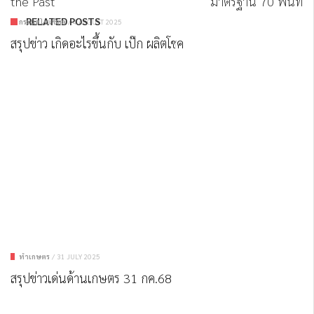
the Past
มาตรฐาน 70 พื้นที่
RELATED POSTS
กระแสโซเชียล
/
4 AUGUST 2025
สรุปข่าว เกิดอะไรขึ้นกับ เป๊ก ผลิตโชค
ทำเกษตร
/
31 JULY 2025
สรุปข่าวเด่นด้านเกษตร 31 กค.68