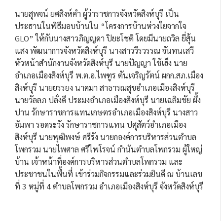
นายสุพจน์ ยศสิงห์คำ ผู้ว่าราชการจังหวัดสิงห์บุรี เป็น
ประธานในพิธีมอบบ้านใน “โครงการบ้านห่วงใยจากใจ
GLO” ให้กับนางสาวภิญญดา ปิยะโชติ โดยมีนายถวิล ยี่สุ้น
แสง พัฒนาการจังหวัดสิงห์บุรี นางสาววีรวรรณ จันทนเสวี
หัวหน้าสำนักงานจังหวัดสิงห์บุรี นายปัญญา ใช้เฮ็ง นาย
อำเภอเมืองสิงห์บุรี พ.ต.อ.ไพฑูร ตันเจริญรัตน์ ผกก.สภ.เมือง
สิงห์บุรี นายยรรยง นาคมา สาธารณสุขอำเภอเมืองสิงห์บุรี
นายวัลลภ ปลั่งดี ประมงอำเภอเมืองสิงห์บุรี นายเฉลิมชัย ผึ้ง
ปาน รักษาราชการแทนเกษตรอำเภอเมืองสิงห์บุรี นางสาว
อัมพา รอดระวัง รักษาราชการแทน ปศุสัตว์อำเภอเมือง
สิงห์บุรี นายพุฒิพงษ์ ศรีรัง นายกองค์การบริหารส่วนตำบล
โพกรวม นายไพศาล ศรีไพโรจน์ กำนันตำบลโพกรวม ผู้ใหญ่
บ้าน เจ้าหน้าที่องค์การบริหารส่วนตำบลโพกรวม และ
ประชาชนในพื้นที่ เข้าร่วมกิจกรรมและร่วมยินดี ณ บ้านเลข
ที่ 3 หมู่ที่ 4 ตำบลโพกรวม อำเภอเมืองสิงห์บุรี จังหวัดสิงห์บุรี