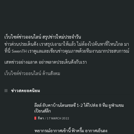
เว็บไซต์ข่าวออนไลน์ สรุปข่าวใหม่ประจำวัน
ข่าวด่วนประเด็นดัง เราสรุปเอามาให้แล้ว ไม่ต้องไปค้นหาที่ไหนไกล มา
ที่นี่ SwenTH เราดูแลและเขียนข่าวคุณภาพด้วยทีมงานมากประสบการณ์
เสพข่าวอย่างฉลาด อย่าพลาดประเด็นดังกับเรา
เว็บไซต์ข่าวออนไลน์ ด้านสังคม
ข่าวสดยอดนิยม
ลีลล์ ยับคาบ้านโดนเชลซี 1-2 ได้ไปต่อ 8 ทีม ยูฟ่าแชม
เปียนส์ลีก
กีฬา
/
17 MARCH 2022
พยากรณ์อากาศเช้านี้ ฟ้าครึ้ม อากาศเย็นลง