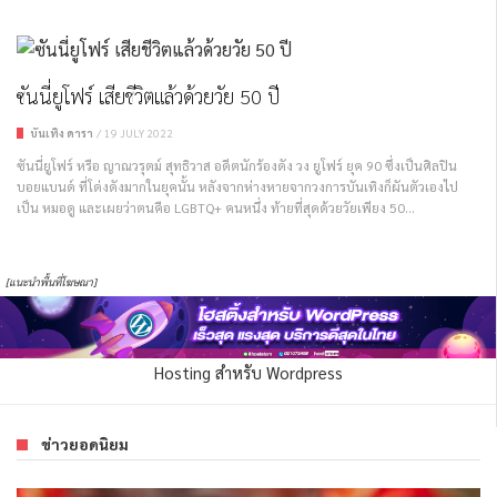
ซันนี่ยูโฟร์ เสียชีวิตแล้วด้วยวัย 50 ปี
บันเทิง ดารา
/
19 JULY 2022
ซันนี่ยูโฟร์ หรือ ญาณวรุตม์ สุทธิวาส อดีตนักร้องดัง วง ยูโฟร์ ยุค 90 ซึ่งเป็นศิลปิน
บอยแบนด์ ที่โด่งดังมากในยุคนั้น หลังจากห่างหายจากวงการบันเทิงก็ผันตัวเองไป
เป็น หมอดู และเผยว่าตนคือ LGBTQ+ คนหนึ่ง ท้ายที่สุดด้วยวัยเพียง 50...
[แนะนำพื้นที่โฆษณา]
Hosting สำหรับ Wordpress
ข่าวยอดนิยม