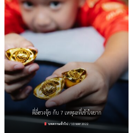
ตรวจสลาก ธอส. งวด 16/3/65
รู้จักกับจุดความร้อน (Hot Spot) และสาเหตุ
รถยนต์ไฟฟ้า คิดให้ดีก่อนมีครอบครอง
ตี่ลี่ฮวงจุ้ย กับ 7 เหตุผลที่เข้าใจยาก
การลงทุน
/
16 MARCH 2022
บทความทั่วไป
บทความทั่วไป
ยานยนต์
/
/
9 APRIL 2022
19 FEBRUARY 2023
/
10 MAY 2022